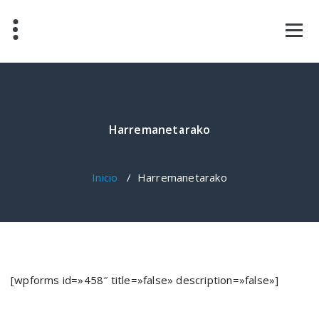
Saltar
al
contenido
Harremanetarako
Inicio
/
Harremanetarako
[wpforms id=»458″ title=»false» description=»false»]