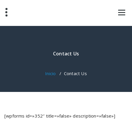
Saltar
al
contenido
Contact Us
Inicio
/
Contact Us
[wpforms id=»352″ title=»false» description=»false»]