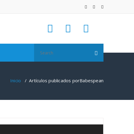
Search
for:
Inicio
/
Artículos publicados porBabespean