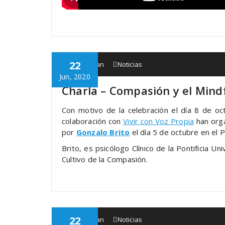
22
Babespean
Noticias
Jun, 2020
Charla – Compasión y el Mind
Con motivo de la celebración el día 8 de oc
colaboración con
Vivir con Voz Propia
han orga
por
Gonzalo Brito
el día 5 de octubre en el P
Brito, es psicólogo Clínico de la Pontificia U
Cultivo de la Compasión.
22
Babespean
Noticias