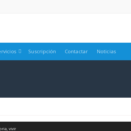
ervicios
Suscripción
Contactar
Noticias
toria
,
vivir