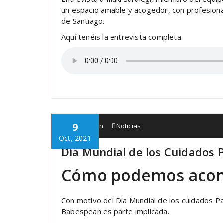
un espacio amable y acogedor, con profesional
de Santiago.
Aquí tenéis la entrevista completa
9
Babespean
Noticias
Oct, 2021
Día Mundial de los Cuidados P
Cómo podemos acompa
Con motivo del Día Mundial de los cuidados Pa
Babespean es parte implicada.