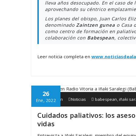
lleva años desocupado. En el caso de l
aprovechando su céntrico emplazamien
Los planes del obispo, Juan Carlos Eli
denominado
Zaintzen gunea
o Casa d
como centro de formación en paliativo
colaboración con
Babespean
, colecti
Leer noticia completa en
www.noticiasdeala
26
Babespean
Noticias
babespean
,
iñaki sar
Ene, 2022
Cuidados paliativos: los aseso
vidas
Entrevista a Iñaki Saralegi, miembro del equip