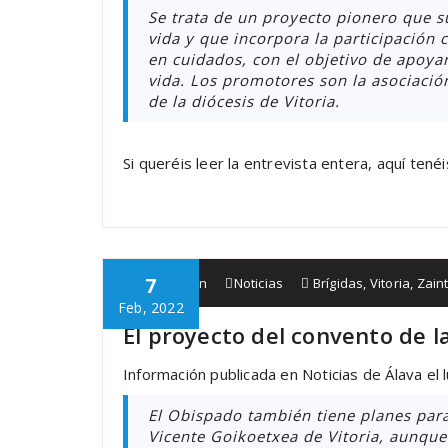
Se trata de un proyecto pionero que su
vida y que incorpora la participación 
en cuidados, con el objetivo de apoyar
vida. Los promotores son la asociaci
de la diócesis de Vitoria.
Si queréis leer la entrevista entera, aquí tenéi
7
Babespean
Noticias
Brígidas
,
Vitoria
,
Zain
Feb, 2022
El proyecto del convento de l
Información publicada en Noticias de Álava el
El Obispado también tiene planes para e
Vicente Goikoetxea de Vitoria, aunque