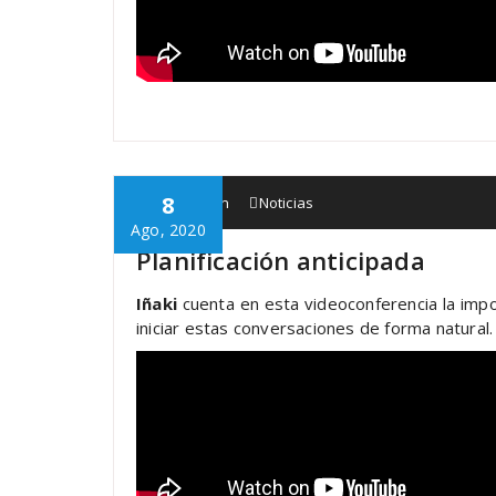
8
Babespean
Noticias
Ago, 2020
Planificación anticipada
Iñaki
cuenta en esta videoconferencia la impo
iniciar estas conversaciones de forma natural.