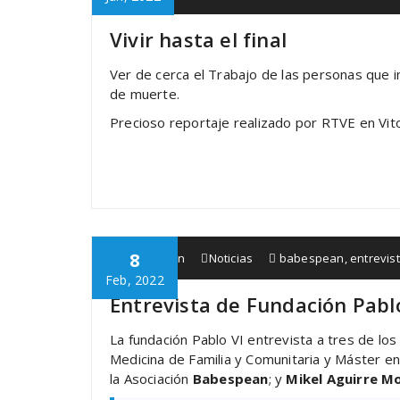
Vivir hasta el final
Ver de cerca el Trabajo de las personas que i
de muerte.
Precioso reportaje realizado por RTVE en Vitor
8
Babespean
Noticias
babespean
,
entrevis
Feb, 2022
Entrevista de Fundación Pabl
La fundación Pablo VI entrevista a tres de lo
Medicina de Familia y Comunitaria y Máster en
la Asociación
Babespean
; y
Mikel Aguirre M