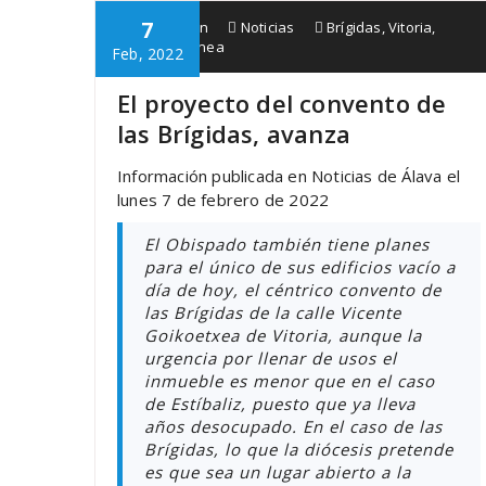
7
Babespean
Noticias
Brígidas
,
Vitoria
,
Zaintzen gunea
Feb, 2022
El proyecto del convento de
las Brígidas, avanza
Información publicada en Noticias de Álava el
lunes 7 de febrero de 2022
El Obispado también tiene planes
para el único de sus edificios vacío a
día de hoy, el céntrico convento de
las Brígidas de la calle Vicente
Goikoetxea de Vitoria, aunque la
urgencia por llenar de usos el
inmueble es menor que en el caso
de Estíbaliz, puesto que ya lleva
años desocupado. En el caso de las
Brígidas, lo que la diócesis pretende
es que sea un lugar abierto a la