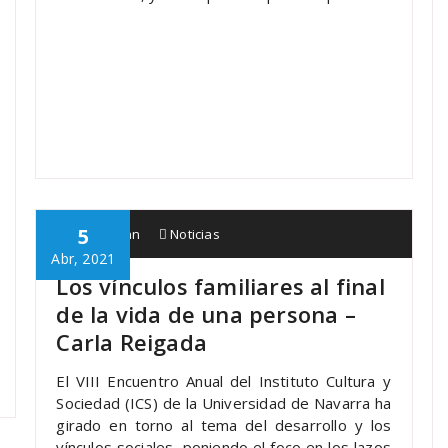
5
Babespean
Noticias
Abr, 2021
Los vínculos familiares al final
de la vida de una persona –
Carla Reigada
El VIII Encuentro Anual del Instituto Cultura y
Sociedad (ICS) de la Universidad de Navarra ha
girado en torno al tema del desarrollo y los
vínculos sociales, poniendo el foco en los lazos