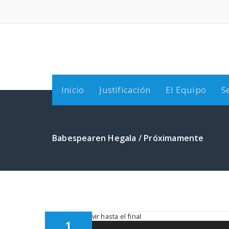
Saltar
al
contenido
Inicio
Justificación
El Equipo
S
Babespearen Hegala / Próximamente
1