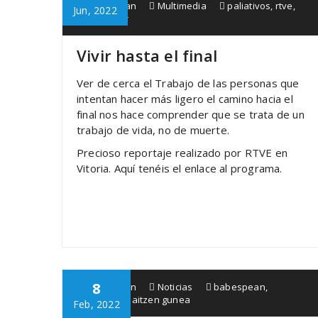
Babespean
Multimedia
paliativos
,
rtve
,
Jun, 2022
Vitoria
,
vivir
Vivir hasta el final
Ver de cerca el Trabajo de las personas que
intentan hacer más ligero el camino hacia el
final nos hace comprender que se trata de un
trabajo de vida, no de muerte.
Precioso reportaje realizado por RTVE en
Vitoria. Aquí tenéis el enlace al programa.
8
Babespean
Noticias
babespean
,
entrevista
,
zaitzen gunea
Feb, 2022