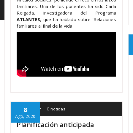
familiares. Una de los ponentes ha sido Carla
Reigada, investigadora del Programa
ATLANTES
, que ha hablado sobre ‘Relaciones
familiares al final de la vida
8
Babespean
Noticias
Ago, 2020
Planificación anticipada