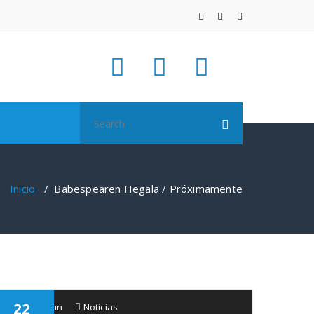
Search
for:
Inicio
/
Babespearen Hegala / Próximamente
22
Babespean
Noticias