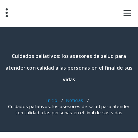
Saltar
al
contenido
Cuidados paliativos: los asesores de salud para
atender con calidad a las personas en el final de sus
vidas
Inicio
/
Noticias
/
Cuidados paliativos: los asesores de salud para atender
con calidad a las personas en el final de sus vidas