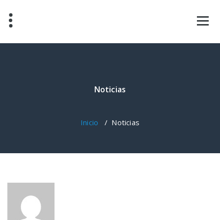
Saltar
al
contenido
Noticias
Inicio
/
Noticias